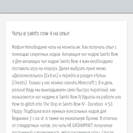
Читы в saints row 4 на опыт
Мафия Непобедима читы на монеты вк. Как получить опыт с
помощью секретных кодов. Активация чит-кодов Saints Row
4 Для активации чит-кодов Saints Row 4 вам необходимо
поставить игру на «паузу». Далее выбрать пункт меню
«Дополнительно» (Extras) и перейти в раздел «Читы»
(Cheats). Только у нас можно скачать Minecraft 1.8 в день
релиза! Ведь мы выкладываем само быстро пиратский. как
пользовотся чит-кодами в Saints Row IV Идиоты на работе или
How to glitch into The Ship in Saints Row IV - Duration: 4:50.
Flippy. Подборка всех нужных консольных кодов для
Ведьмака 3 с их id. А также на уникальную броню. В отличии
от стандартных читов, эти читы НЕ БЛОКИРУЮТ получение
достижений и возможность автосохранения игры. Список