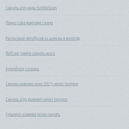
Скачать игру жуки tumblebugs
Панно сова макраме схема
Расписание автобусов из шексны в вологду
Лобсанг рампа скачать книги
Бутерброд словарь
Скачать новинки кино 2015 через торрент
Скачать игру диамант через торрент
Гульнара исмаева песни скачать