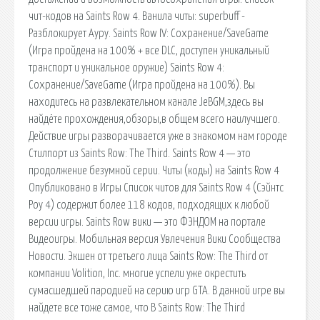
чит-кодов на Saints Row 4. Ванила читы: superbuff -
Разблокирует Ауру. Saints Row IV: Cохранение/SaveGame
(Игра пройдена на 100% + все DLC, доступен уникальный
транспорт и уникальное оружие) Saints Row 4:
Сохранение/SaveGame (Игра пройдена на 100%). Вы
находитесь на развлекательном канале JeBGM,здесь вы
найдёте прохождения,обзоры,в общем всего наилучшего.
Действие игры разворачивается уже в знакомом нам городе
Стилпорт из Saints Row: The Third. Saints Row 4 — это
продолжение безумной серии. Читы (коды) на Saints Row 4
Опубликовано в Игры Список читов для Saints Row 4 (Сэйнтс
Роу 4) содержит более 118 кодов, подходящих к любой
версии игры. Saints Row вики — это ФЭНДОМ на портале
Видеоигры. Мобильная версия Увлечения Вики Сообщества
Новости. Экшен от третьего лица Saints Row: The Third от
компании Volition, Inc. многие успели уже окрестить
сумасшедшей пародией на серию игр GTA. В данной игре вы
найдете все тоже самое, что В Saints Row: The Third