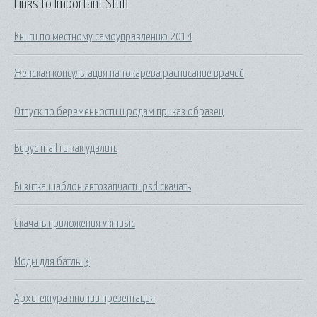
Links to Important Stuff
Книги по местному самоуправлению 2014
Женская консультация на токарева расписание врачей
Отпуск по беременности и родам приказ образец
Вирус mail ru как удалить
Визитка шаблон автозапчасти psd скачать
Скачать приложения vkmusic
Моды для батлы 3
Архитектура японии презентация