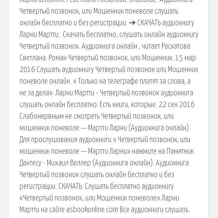
Четвертый позвонок, или Мошенник поневоле слушать
онлайн бесплатно и без регистрации. ➔ СКАЧАТЬ аудиокнигу
Ларни Мартти:. Скачать бесплатно, слушать онлайн аудиокнигу
Четвертый позвонок. Аудиокнига онлайн , читает Раскатова
Светлана. Роман Четвертый позвонок, или Мошенник. 15 мар
2016 Слушать аудиокнигу Четвертый позвонок или Мошенник
поневоле онлайн. « Только на телеграфе платят за слова, а
не за дела». Ларни Мартти - Четвертый позвонок аудиокнига
слушать онлайн бесплатно. Есть книги, которые. 22 сен 2016
Слабонервным не смотреть Четвертый позвонок, или
мошенник поневоле — Мартти Ларни (Аудиокнига онлайн)
Для прослушивания аудиокниги « Четвертый позвонок, или
мошенник поневоле — Мартти Ларни» нажмите на Памятник
Дантесу - Михаил Веллер (Аудиокнига онлайн). Аудиокнига
Четвертый позвонок слушать онлайн бесплатно и без
регистрации. СКАЧАТЬ. Слушать бесплатно аудиокнигу
«Четвертый позвонок, или Мошенник поневоле» Ларни
Мартти на сайте asbookonline.com Все аудиокниги слушать.