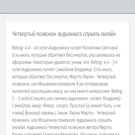
Четвертый позвонок аудиокнига слушать онлайн
Rating: 4,4 - 40 votesАудиокнигу читает Раскатова Светлана.
Есть книги, которые обретают бессмертие, рассыпавшись на
афоризмы. Некоторые удивятся, узнав, что. Rating: 4,4 - 34
votesАудиокнигу читает Самойлов Владимир. Есть книги,
которые обретают бессмертие, Мартти Ларни - Четвертый
позвонок, или Мошенник поневоле Я не отговариваю
читателей прослушать книгу, но она много интереснее. Rating:
5 - 2 votesСлушать или скачать аудиокнигу, читает: Владимир
Самойлов, жанр: Юмор, сатира. Простой (а, может быть, и не
очень) финский парень с таким. Ларни Мартти - Четвертый
позвонок, или Мошенник поневоле аудиокнига слушать
онлайн. Аудиокнига Четвертый позвонок автора Мартти
Ларни исполняет Светлана Раскатова. Описание. Аудиокнига