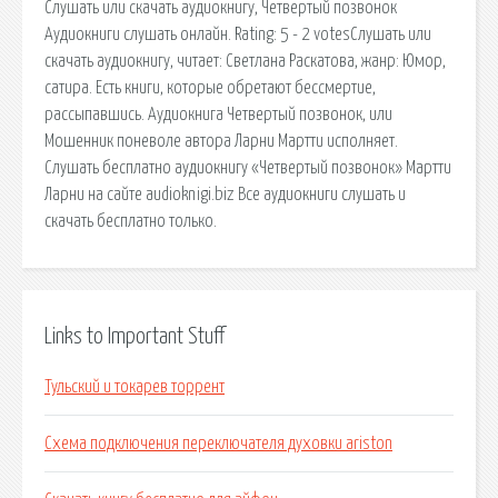
Слушать или скачать аудиокнигу, Четвертый позвонок
Аудиокниги слушать онлайн. Rating: 5 - 2 votesСлушать или
скачать аудиокнигу, читает: Светлана Раскатова, жанр: Юмор,
сатира. Есть книги, которые обретают бессмертие,
рассыпавшись. Аудиокнига Четвертый позвонок, или
Мошенник поневоле автора Ларни Мартти исполняет.
Слушать бесплатно аудиокнигу «Четвертый позвонок» Мартти
Ларни на сайте audioknigi.biz Все аудиокниги слушать и
скачать бесплатно только.
Links to Important Stuff
Тульский и токарев торрент
Схема подключения переключателя духовки ariston