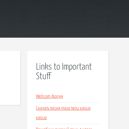
Links to Important
Stuff
Webcam форум
Скачать песня глаза твои карие
карие