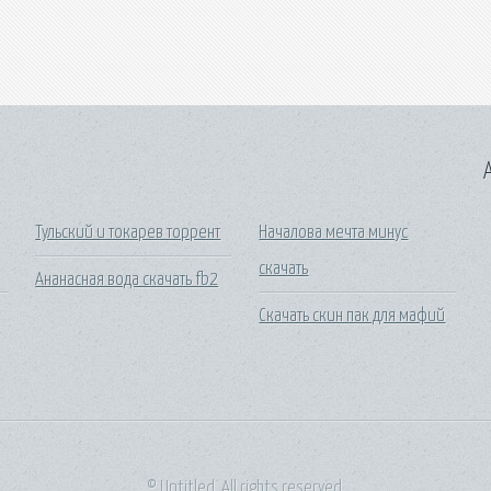
A
Тульский и токарев торрент
Началова мечта минус
скачать
Ананасная вода скачать fb2
Скачать скин пак для мафий
© Untitled. All rights reserved.