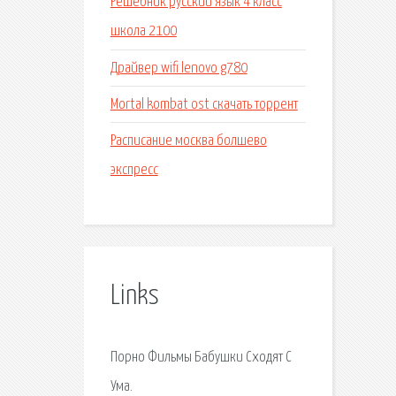
Решебник русский язык 4 класс
школа 2100
Драйвер wifi lenovo g780
Mortal kombat ost скачать торрент
Расписание москва болшево
экспресс
Links
Порно Фильмы Бабушки Сходят С
Ума.