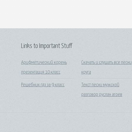
Links to Important Stuff
Арифметический корень
Скачать и слушать все песни
презентация 10 класс
круга
Решебник гдз за 9 класс
Текст песни мужской
разговор руслан агоев