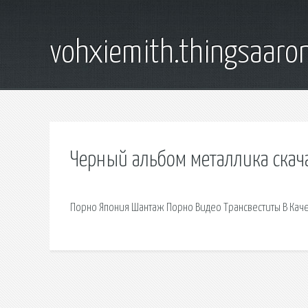
vohxiemith.thingsaar
Черный альбом металлика скач
Порно Япония Шантаж Порно Видео Трансвеститы В Кач