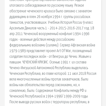
итогового собеседования по русскому языку. Резкое
обострение чеченского кризиса было связано с захватом
дудаевцами в плен 26 ноября 1994 г. группы российских
танкистов, участвовавших. Учебник История России 9 класс
Арсентьев Данилов часть 1 - 2014-2015-2016-2017 год. 18
апр 2011 Чеченский вооруженный конфликт 1994-1996
годах - военные действия между российскими
федеральными войсками (силами). Сервер Афганская война
1979-1989 представляет проект Art Of War, посвященный
солдатам последних войн - от Венгрии до Чечни. Живым и
павшим. ЧЕЧЕНСКИЙ КРИЗИС. Осенью 1991 г. из состава
Чечено-Ингушской Автономной Республики выделилась
Чеченская Республика, во главе которой. 11 июл 2018 Россия
вела многочисленные войны против захватчиков, были
войны как обязательства перед союзниками, но, к
сожалению, были. Содержание Конфликты между РФ и
Чеченской Республикой в 1994-1996/ 1999-2009 годы
После вывода русских войск с территории республики, в