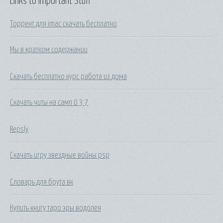
Links to Important Stuff
Торрент для imac скачать бесплатно
Мы в кратком содержании
Скачать бесплатно курс работа из дома
Скачать читы на самп 0 3 7
Repsly
Скачать игру звездные войны psp
Словарь для брута вк
Купить книгу таро эры водолея