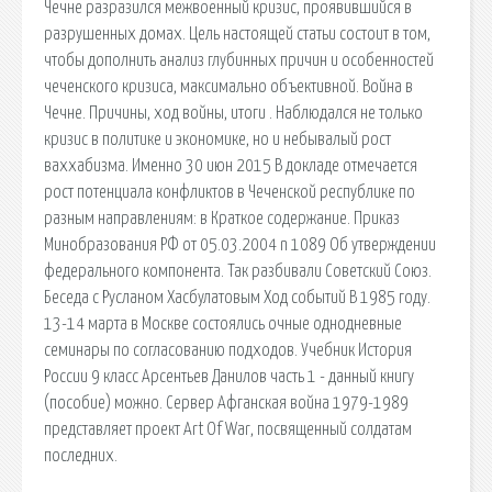
Чечне разразился межвоенный кризис, проявившийся в
разрушенных домах. Цель настоящей статьи состоит в том,
чтобы дополнить анализ глубинных причин и особенностей
чеченского кризиса, максимально объективной. Война в
Чечне. Причины, ход войны, итоги . Наблюдался не только
кризис в политике и экономике, но и небывалый рост
ваххабизма. Именно 30 июн 2015 В докладе отмечается
рост потенциала конфликтов в Чеченской республике по
разным направлениям: в Краткое содержание. Приказ
Минобразования РФ от 05.03.2004 n 1089 Об утверждении
федерального компонента. Так разбивали Советский Союз.
Беседа с Русланом Хасбулатовым Ход событий В 1985 году.
13-14 марта в Москве состоялись очные однодневные
семинары по согласованию подходов. Учебник История
России 9 класс Арсентьев Данилов часть 1 - данный книгу
(пособие) можно. Сервер Афганская война 1979-1989
представляет проект Art Of War, посвященный солдатам
последних.