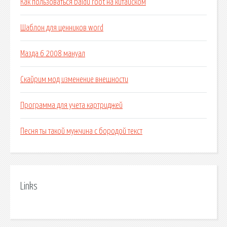
Как пользоваться baidu root на китайском
Шаблон для ценников word
Мазда 6 2008 мануал
Скайрим мод изменение внешности
Программа для учета картриджей
Песня ты такой мужчина с бородой текст
Links