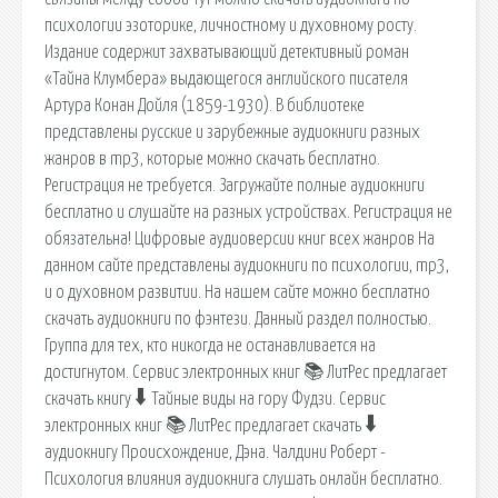
психологии эзоторике, личностному и духовному росту.
Издание содержит захватывающий детективный роман
«Тайна Клумбера» выдающегося английского писателя
Артура Конан Дойля (1859-1930). В библиотеке
представлены русские и зарубежные аудиокниги разных
жанров в mp3, которые можно скачать бесплатно.
Регистрация не требуется. Загружайте полные аудиокниги
бесплатно и слушайте на разных устройствах. Регистрация не
обязательна! Цифровые аудиоверсии книг всех жанров На
данном сайте представлены аудиокниги по психологии, mp3,
и о духовном развитии. На нашем сайте можно бесплатно
скачать аудиокниги по фэнтези. Данный раздел полностью.
Группа для тех, кто никогда не останавливается на
достигнутом. Сервис электронных книг 📚 ЛитРес предлагает
скачать книгу 🠳 Тайные виды на гору Фудзи. Сервис
электронных книг 📚 ЛитРес предлагает скачать 🠳
аудиокнигу Происхождение, Дэна. Чалдини Роберт -
Психология влияния аудиокнига слушать онлайн бесплатно.