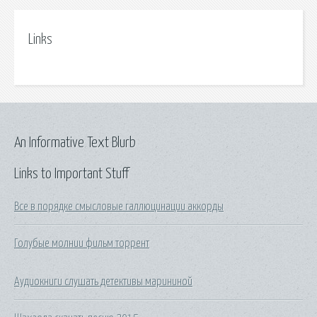
Links
An Informative Text Blurb
Links to Important Stuff
Все в порядке смысловые галлюцинации аккорды
Голубые молнии фильм торрент
Аудиокниги слушать детективы марининой