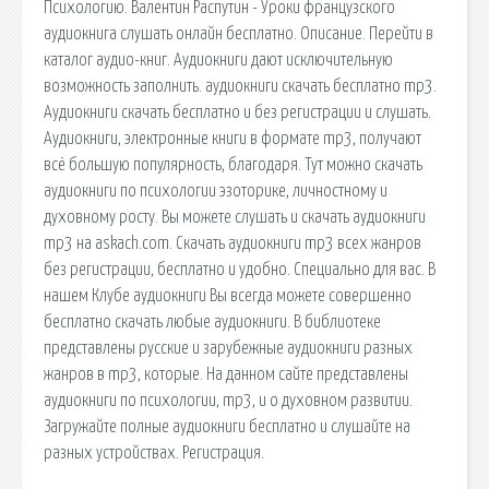
Психологию. Валентин Распутин - Уроки французского
аудиокнига слушать онлайн бесплатно. Описание. Перейти в
каталог аудио-книг. Аудиокниги дают исключительную
возможность заполнить. аудиокниги скачать бесплатно mp3.
Аудиокниги скачать бесплатно и без регистрации и слушать.
Аудиокниги, электронные книги в формате mp3, получают
всё большую популярность, благодаря. Тут можно скачать
аудиокниги по психологии эзоторике, личностному и
духовному росту. Вы можете слушать и скачать аудиокниги
mp3 на askach.com. Скачать аудиокниги mp3 всех жанров
без регистрации, бесплатно и удобно. Специально для вас. В
нашем Клубе аудиокниги Вы всегда можете совершенно
бесплатно скачать любые аудиокниги. В библиотеке
представлены русские и зарубежные аудиокниги разных
жанров в mp3, которые. На данном сайте представлены
аудиокниги по психологии, mp3, и о духовном развитии.
Загружайте полные аудиокниги бесплатно и слушайте на
разных устройствах. Регистрация.