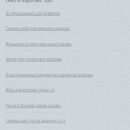
Links to Important Stuff
Jb официальный сайт драйвера
Скачать скайп для планшета андроид
Музыканты из перу инка карал скачать
Simple plan скачать все альбомы
Игры прикольные для девочек скачать на андроид
Игры для windows phone 10
Песня я сочиняю роман скачать
Скачать окей гугл на андроид 4 0 4