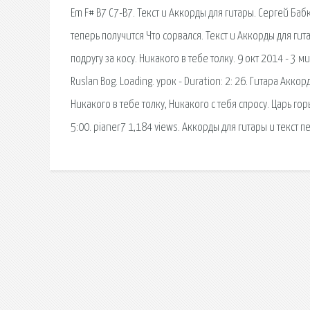
Em F# B7 C7-B7. Текст и Аккорды для гитары. Сергей Баб
теперь получится Что сорвался. Текст и Аккорды для ги
подругу за косу. Никакого в тебе толку. 9 окт 2014 - 3 
Ruslan Bog. Loading. урок - Duration: 2: 26. Гитара Акко
Никакого в тебе толку, Никакого с тебя спросу. Царь гор
5:00. pianer7 1,184 views. Аккорды для гитары и текст п