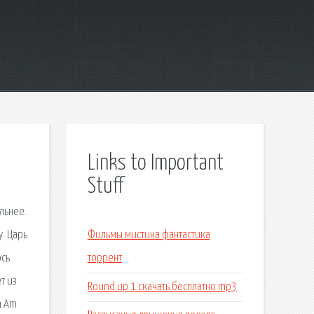
Links to Important
Stuff
ильнее.
у. Царь
Фильмы мистика фантастика
юсь
торрент
т из
Round up 1 скачать бесплатно mp3
m Am