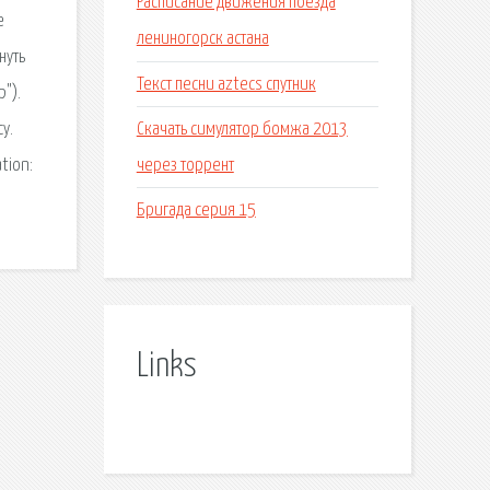
Расписание движения поезда
е
лениногорск астана
нуть
Текст песни aztecs спутник
р").
Скачать симулятор бомжа 2013
у.
через торрент
tion:
Бригада серия 15
Links