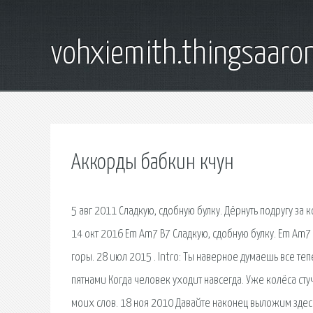
vohxiemith.thingsaar
Аккорды бабкин кчун
5 авг 2011 Сладкую, сдобную булку. Дёрнуть подругу за ко
14 окт 2016 Em Am7 B7 Сладкую, сдобную булку. Em Am7 B
горы. 28 июл 2015 . Intro: Ты наверное думаешь все теп
пятнами Когда человек уходит навсегда. Уже колёса стуч
моих слов. 18 ноя 2010 Давайте наконец выложим здесь