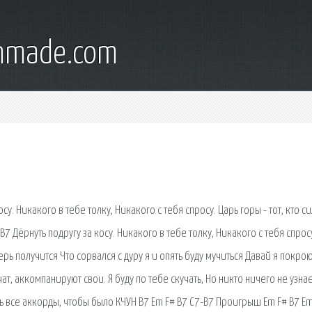
onmade.com
су. Никакого в тебе толку, Никакого с тебя спросу. Царь горы - тот, кто с
7 Дёрнуть подругу за косу. Никакого в тебе толку, Никакого с тебя спрос
ерь получится Что сорвался с дуру я и опять буду мучиться Давай я покро
ат, аккомпанируют свои. Я буду по тебе скучать, Но никто ничего не узнае
 все аккорды, чтобы было КЧУН B7 Em F# B7 C7-B7 Проигрыш Em F# B7 E