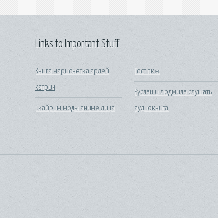
Links to Important Stuff
Книга марионетка арлей
Гост пкж
катрин
Руслан и людмила слушать
Скайрим моды аниме лица
аудиокнига