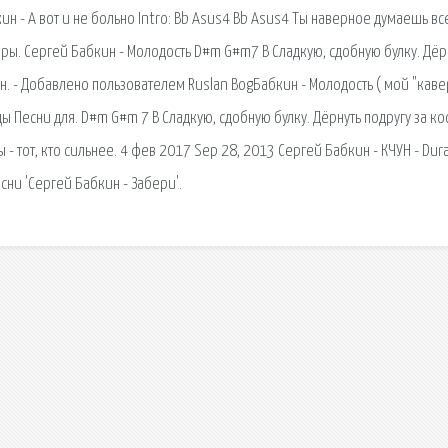
кин - А вот и не больно Intro: Bb Asus4 Bb Asus4 Ты наверное думаешь вс
тары. Сергей Бабкин - Молодость D#m G#m7 B Сладкую, сдобную булку. Дёр
мин. - Добавлено пользователем Ruslan BogБабкин - Молодость ( мой "каве
рды Песни для. D#m G#m 7 B Сладкую, сдобную булку. Дёрнуть подругу за кос
ы - тот, кто сильнее. 4 фев 2017 Sep 28, 2013 Сергей Бабкин - КЧУН - Dura
есни 'Сергей Бабкин - Забери'.