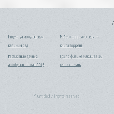
A
Индекс ул минусинская
Роберт кийосаки скачать
калининград
книги торрент
Расписание дачных
Гдз по физике мякишев 10
автобусов абакан 2015
класс скачать
© Untitled. All rights reserved.